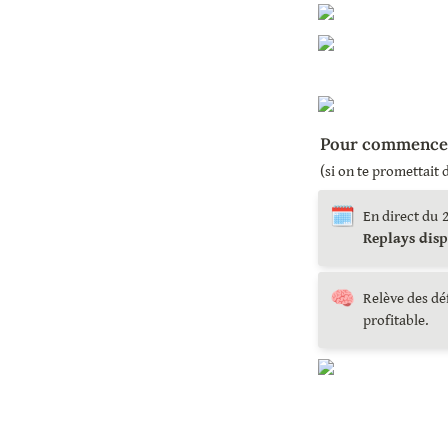
Pour commencer 
(si on te promettait d
🗓️
En direct du
Replays disp
🧠
Relève des déf
profitable.