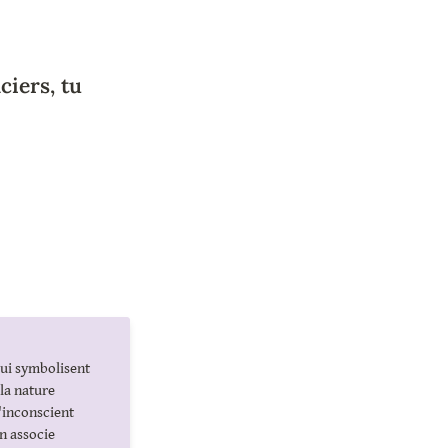
iers, tu 
ui symbolisent 
a nature 
inconscient 
n associe 