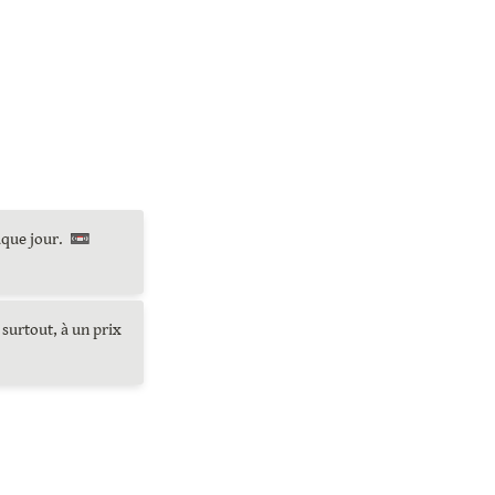
28 août au 1er septembre 2023, on t’invite à nous rejoindre 30 minutes chaque jour.  📼 
surtout, à un prix 