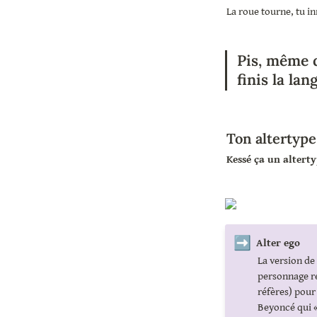
La roue tourne, tu i
Pis, même qu
finis la lan
Ton altertype 
Kessé ça un alterty
➡️
Alter ego
La version de
personnage rée
réfères) pour 
Beyoncé qui «