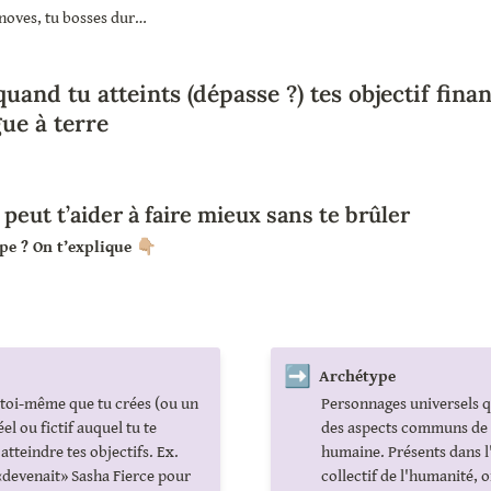
nnoves, tu bosses dur…
and tu atteints (dépasse ?) tes objectif financ
gue à terre
peut t’aider à faire mieux sans te brûler
pe ? On t’explique 👇🏼
➡️
Archétype
 toi-même que tu crées (ou un 
Personnages universels q
l ou fictif auquel tu te 
des aspects communs de l
atteindre tes objectifs. Ex. 
humaine. Présents dans l'
devenait» Sasha Fierce pour 
collectif de l'humanité, o