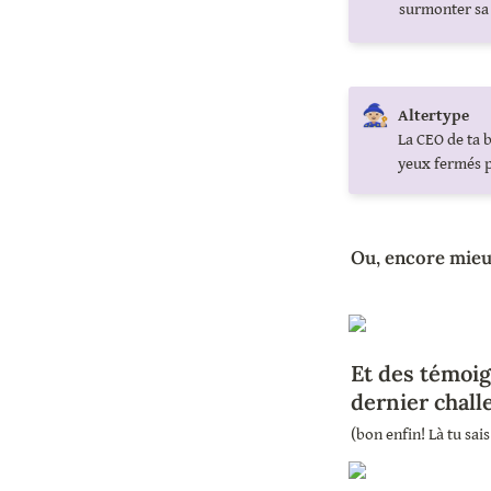
surmonter sa 
🧙🏼
Altertype 
La CEO de ta b
yeux fermés p
Ou, encore mie
Et des témoig
dernier chal
(bon enfin! Là tu sai