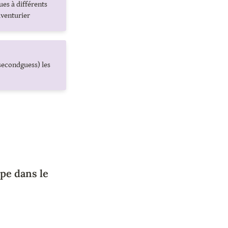
es à différents 
aventurier
secondguess) les 
pe dans le 