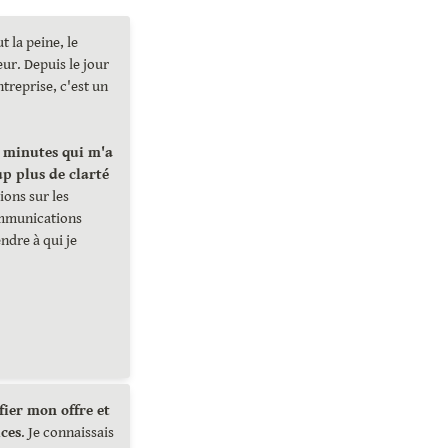
 la peine, le 
eur. Depuis le jour 
treprise, c'est un 
 minutes qui m'a 
permit d'avoir beaucoup plus de clarté 
ons sur les 
mmunications 
dre à qui je 
ier mon offre et 
ices
. Je connaissais 