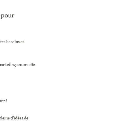
pour 
es besoins et 
marketing ensorcelle 
nt !
leine d’idées de 