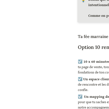
intentionne
Comme on peu
Ta fée marraine 
Option 10 re
☑️
 10 x 60 minute
ta page de vente, ton
fondations de ton c
☑️ 
Un espace clien
de rencontre et les di
confie.
☑️  
Un mapping de 
pour que tu saches ex
notre accompagnemen