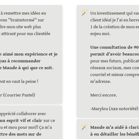
🪄
 à remettre mes idées en 
Un investissement qui vaut
ons ''brainstormé'' sur 
client idéal je l’ai en horr
e mon site web plus 
1 de la création de mon en
 attirant pour ma clientèle 
enjeu moi. 

Une consultation de 90
p aimé mon expérience et je 
 pas à recommander 
pour mes futurs, publicati
réseaux sociaux, mes co
courriel et mieux compren
nt en vaut la peine !

m'adresse. 

r (Courrier Pastel)
Merci encore.

-Marylou (Axe notoriété)
apprécié collaborer avec 
un esprit vif et clair 
sur ce 
🪄
ou et mou pour moi!! Ça m’a 
Maude m'a aidé à clarif
tre des mots sur de 
à en détailler les bénéf