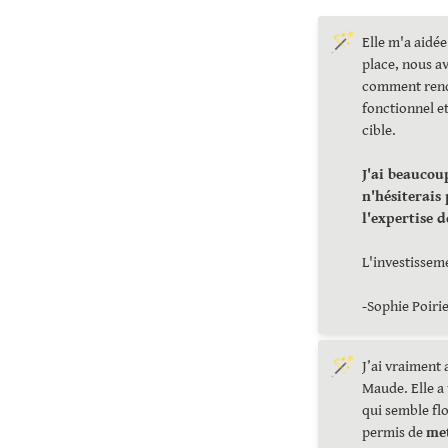
🪄
Elle m'a aidée
place, nous av
comment rendr
fonctionnel et
cible.

J'ai beaucou
n'hésiterais
L'investisseme
-Sophie Poirie
🪄
J’ai vraiment 
Maude. Elle a 
qui semble fl
permis de 
met