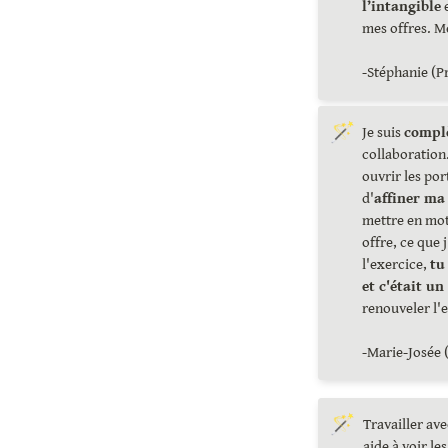
l’intangible
 
mes offres. M
-Stéphanie (P
🪄
Je suis 
complè
collaboration.
ouvrir les por
d'
affiner ma
mettre en mot
offre, ce que j
l'exercice, 
tu
et c'était un
renouveler l'e
-Marie-Josée 
🪄
Travailler ave
aide à voir le