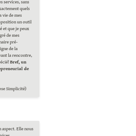
s services, sans 
xactement quels 
a vie de mes 
sposition un outil 
é et que je peux 
gré de mes 
naire pré-
gne de la 
vant la rencontre, 
écié! 
Bref, un 
reneurial de 
se Simplicité)
 aspect. Elle nous 
rvices.