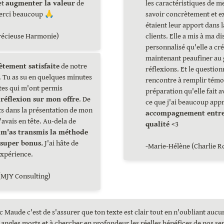
et 
augmenter la valeur
 de 
les caractéristiques de me
erci beaucoup 🙏

savoir concrètement et e
étaient leur apport dans l
récieuse Harmonie)
clients. Elle a mis à ma di
personnalisé qu'elle a cré
maintenant peaufiner au 
tement satisfaite
 de notre 
réflexions. Et le question
 Tu as su en quelques minutes 
rencontre à remplir témoi
tes qui m'ont permis 
préparation qu'elle fait a
 réflexion sur mon offre
. De 
ce que j'ai beaucoup appr
s dans la présentation de mon 
accompagnement entrep
'avais en tête. Au-dela de 
qualité 
<3

 m'as transmis la méthode 
 super bonus.
 J'ai hâte de 
-Marie-Hélène (Charlie Ro
xpérience.

(MJY Consulting)
c Maude c'est de s'assurer que ton texte est clair tout en n'oubliant aucun
s angles morts et à chercher en profondeur les réelles bénéfices de nos se