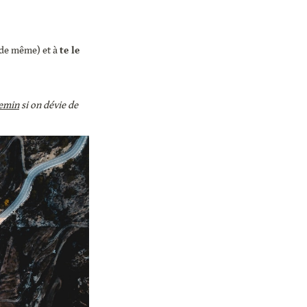
 de même) et à 
te le 
hemin
 si on dévie de 