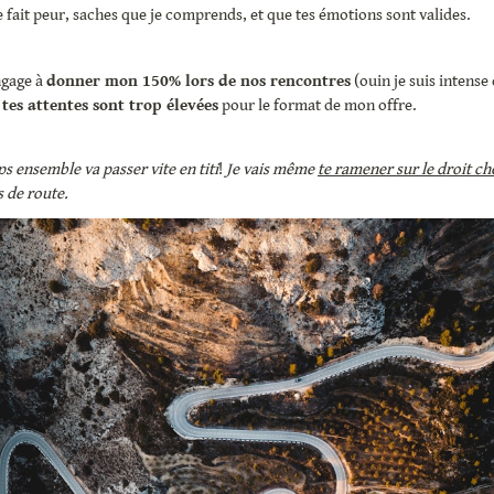
e fait peur, saches que je comprends, et que tes émotions sont valides.
gage à 
donner mon 150% lors de nos rencontres
 (ouin je suis intense
 tes attentes sont trop élevées
 pour le format de mon offre.
s ensemble va passer vite en titi
! 
Je vais même 
te ramener sur le droit c
s de route.