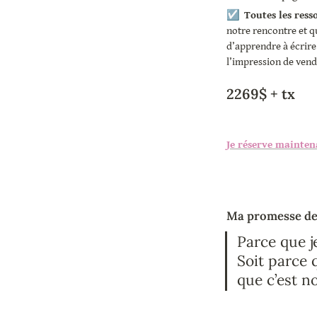
☑️  
Toutes les ress
notre rencontre et q
d’apprendre à écrire 
l’impression de vend
2269$ + tx
Je réserve mainten
Ma promesse de
Parce que je
Soit parce 
que c’est n