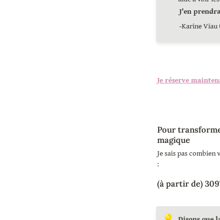
J'en prendra
-Karine Viau
Je réserve mainten
Pour transformer
magique
Je sais pas combien v
: 
(à partir de) 30
9
💡
Disons que l