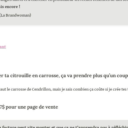
is encore !
 (La Brandwoman)
ant
 ta citrouille en carrosse, ça va prendre plus qu’un coup
aut le carrosse de Cendrillon, mais je sais combien ça coûte si je crée tes t
7$ pour une page de vente
a facture peut vite monter et que ça ne t’apprendra pas à réfléchi