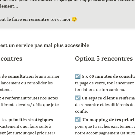
llement… 

t le faire en rencontre toi et moi 
😉
est un service pas mal plus accessible
ncontres
Option 5 rencontres
s de consultation
 brainstormer 
☑️
 5 x 60 minutes de consult
 lancement ou consolider les 
ta page de vente, ton lancement 
ontenu.
fondations de ton contenu.
t·e
 renfermant toutes nos notes 
☑️ 
Un espace client·e
 renferma
fférents devoirs/ défis que je te 
de rencontre et les différents dev
confie.
tes priorités stratégiques
☑️  
Un mapping de tes priorit
actement quoi faire suite à 
pour que tu saches exactement qu
t (et surtout quoi prioriser)
notre accompagnement (et surto